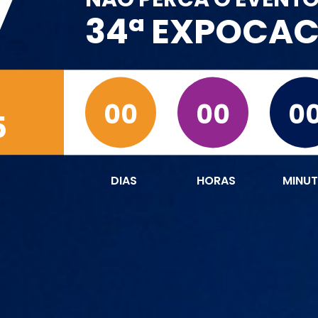
7
34ª EXPOCA
00
00
0
5
DIAS
HORAS
MINU