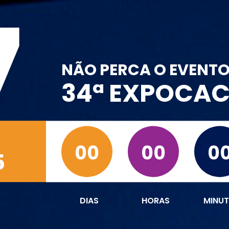
7
NÃO PERCA O EVENT
34ª EXPOCA
00
00
0
5
DIAS
HORAS
MINU