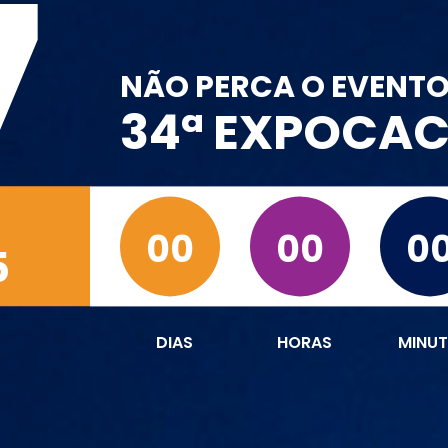
7
NÃO PERCA O EVENT
34ª EXPOCA
00
00
0
5
DIAS
HORAS
MINU