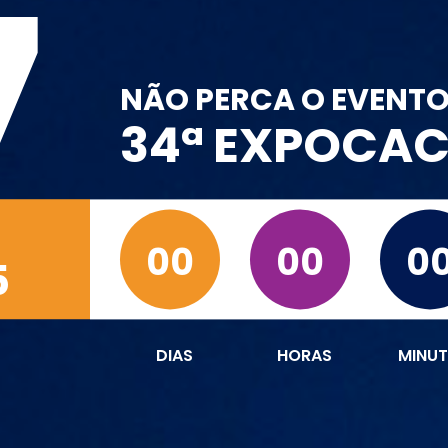
7
NÃO PERCA O EVENT
34ª EXPOCA
00
00
0
5
DIAS
HORAS
MINU