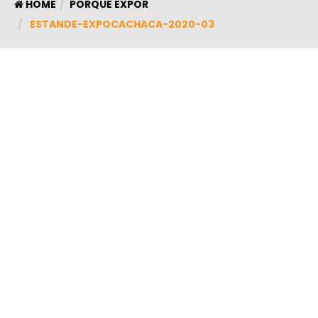
HOME
PORQUE EXPOR
ESTANDE-EXPOCACHACA-2020-03
NÃO PERCA O EVENTO PRÓXIMO
34ª EXPOCACHAÇA 2025
00
00
00
00
DIAS
HORAS
MINUTOS
SEGUNDOS
INGRESSOS