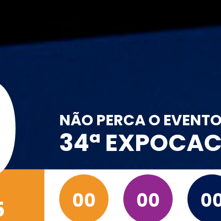
0
NÃO PERCA O EVENT
34ª EXPOCA
00
00
0
5