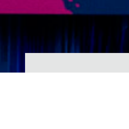
by
5 de janeiro de 2021
orangehouse