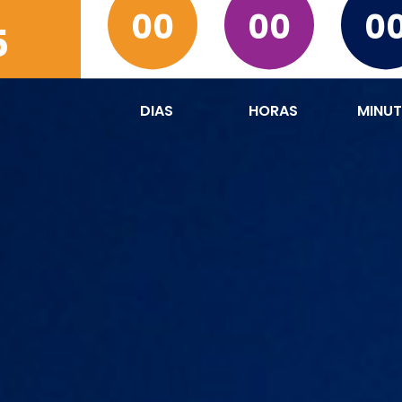
00
00
0
5
DIAS
HORAS
MINU